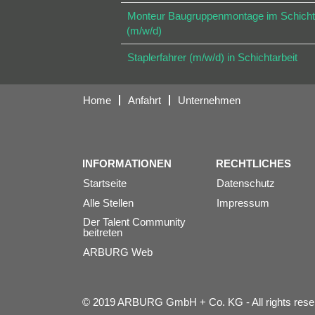
Monteur Baugruppenmontage im Schicht
(m/w/d)
Staplerfahrer (m/w/d) in Schichtarbeit
Home
Anfahrt
Unternehmen
INFORMATIONEN
RECHTLICHES
Startseite
Datenschutz
Alle Stellen
Impressum
Der Talent Community
beitreten
ARBURG Web
© 2019 ARBURG GmbH + Co. KG - All rights rese