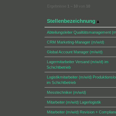
Ergebnisse
1 – 10
von
10
Stellenbezeichnung
Abteilungsleiter Qualitätsmanagement (m
CRM Marketing-Manager (m/w/d)
Global Account Manager (m/w/d)
Lagermitarbeiter Versand (m/w/d) im
Schichtbetrieb
Logistikmitarbeiter (m/w/d) Produktionslo
im Schichtbetrieb
Messtechniker (m/w/d)
Mitarbeiter (m/w/d) Lagerlogistik
Mitarbeiter (m/w/d) Revision + Complian