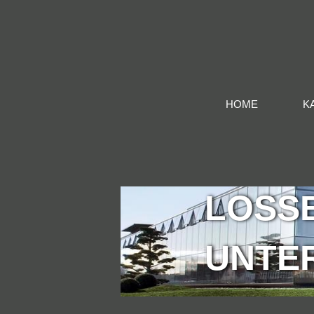
Jobs in Loßburg
HOME
K
LOSS
UNTE