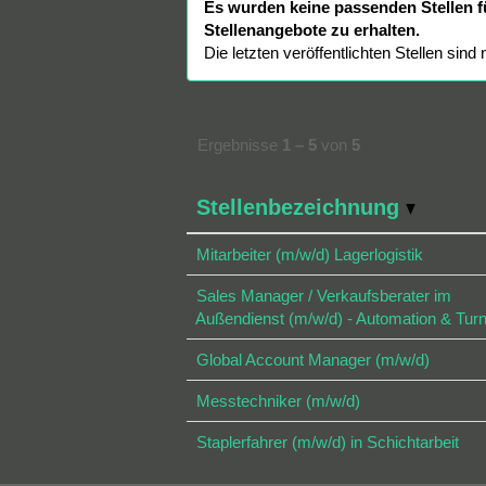
Es wurden keine passenden Stellen f
Stellenangebote zu erhalten.
Die letzten veröffentlichten Stellen sind
Ergebnisse
1 – 5
von
5
Stellenbezeichnung
Mitarbeiter (m/w/d) Lagerlogistik
Sales Manager / Verkaufsberater im
Außendienst (m/w/d) - Automation & Tur
Global Account Manager (m/w/d)
Messtechniker (m/w/d)
Staplerfahrer (m/w/d) in Schichtarbeit