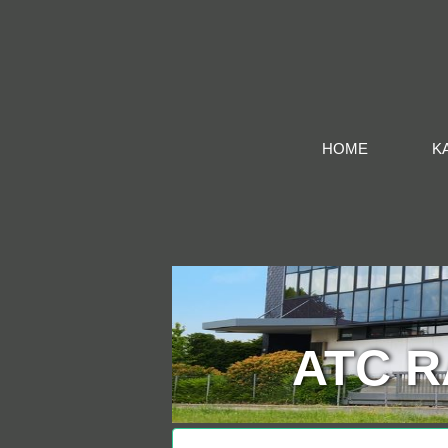
Jobs in Radevormwald
HOME
K
ATC 